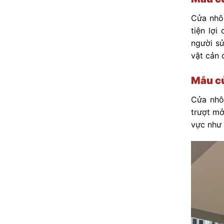
Cửa nhôm
tiện lợ
người sử
vật cản 
Mẫu cử
Cửa nhôm
trượt mở
vực như 