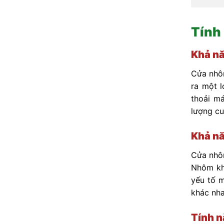
Tính
Khả nă
Cửa nhôm
ra một l
thoải m
lượng cu
Khả nă
Cửa nhôm
Nhôm khô
yếu tố m
khác nha
Tính n