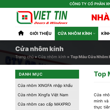
Skip
CÔNG TY CỔ PHẦN XN
to
NHÀ
content
GIỚI THIỆU
CỬA NHÔM KÍNH
KÍN
Cửa nhôm kính
Trang chủ
»
Cửa nhôm kính
»
Top Mẫu Cửa Nhôm K
Top 
DANH MỤC
Cửa nhôm XINGFA nhập khẩu
Cửa nhôm Xingfa Việt Nam
Cửa nhôm
minh và 
Cửa nhôm cao cấp MAXPRO
thực tiễ