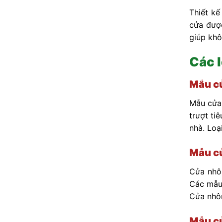
Thiết kế
cửa đượ
giúp khô
Các 
Mẫu cử
Mẫu cửa 
trượt ti
nhà. Loạ
Mẫu cử
Cửa nhôm
Các mẫu 
Cửa nhôm
Mẫu cử