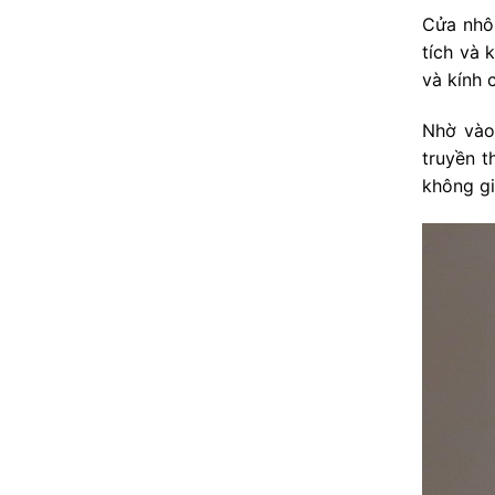
Cửa nhôm
tích và 
và kính 
Nhờ vào
truyền t
không gi