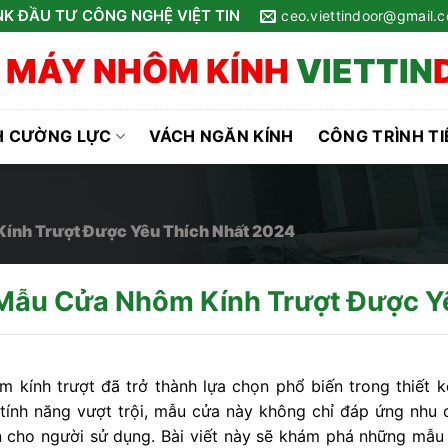
K ĐẦU TƯ CÔNG NGHỆ VIỆT TIN
ceo.viettindoor@gmail.
 MÁY NHÔM KÍNH
VIETTIN
H CƯỜNG LỰC
VÁCH NGĂN KÍNH
CÔNG TRÌNH TI
ính Trượt Được Yêu Thích Nhất 2024
Mẫu Cửa Nhôm Kính Trượt Được Y
 kính trượt đã trở thành lựa chọn phổ biến trong thiết kế 
tính năng vượt trội, mẫu cửa này không chỉ đáp ứng nhu 
n cho người sử dụng. Bài viết này sẽ khám phá những mẫu 