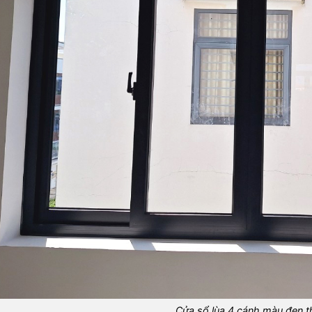
Cửa sổ lùa 4 cánh màu đen 