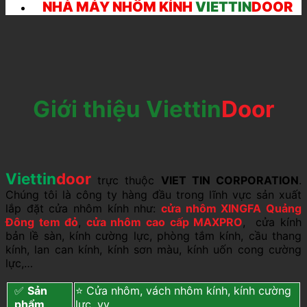
NHÀ MÁY NHÔM KÍNH
VIETTIN
DOOR
Giới thiệu Viettin
Door
Viettin
door
trực thuộc
VIET TIN CORPORATION
.
Chúng tôi là công ty hàng đầu trong lĩnh vực sản xuất
lắp đặt cửa nhôm kính như:
cửa nhôm XINGFA Quảng
Đông tem đỏ
,
cửa nhôm cao cấp MAXPRO
, cửa kính
bản lề sàn, kính cường lực, phòng tắm kính, cầu thang
kính, lan can kính, kính sơn màu, kính uốn cong cường
lực,…
✅
Sản
⭐ Cửa nhôm, vách nhôm kính, kính cường
phẩm
lực. vv