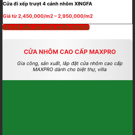
Cửa đi xếp trượt 4 cánh nhôm XINGFA
Giá từ 2,450,000/m2 – 2,950,000/m2
LIÊN HỆ BÁO GIÁ CỬA NHÔM XINGFA
CỬA NHÔM CAO CẤP MAXPRO
Gia công, sản xuất, lắp đặt cửa nhôm cao cấp
MAXPRO dành cho biệt thự, villa