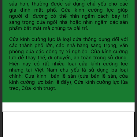
sủa hơn, thường được sử dụng chủ yếu cho các
gia đình mặt phố. Cửa kính cường lực giúp
người đi đường có thể nhìn ngắm cách bày trí
sang trọng của ngôi nhà hoặc nhìn ngắm các sản
phẩm bắt mắt mà chúng ta bài trí.
Cửa kính cường lực là loại cửa thông dụng đối với
các thành phố lớn, các nhà hàng sang trọng, văn
phòng của các công ty xí nghiệp. Cửa kính cường
lực dễ thay thế, di chuyển, an toàn trong sử dụng.
Hiện nay có rất nhiều loại cửa kính cường lực
nhưng tại Việt Nam chủ yếu là sử dụng ba loại
chính: Cửa kính bản lề sàn (cửa bản lề sàn, cửa
kính cường lực bản lề đẩy), Cửa kính cường lực lùa
treo, Cửa kính trượt.