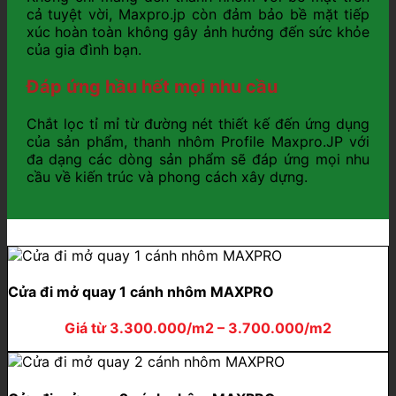
cả tuyệt vời, Maxpro.jp còn đảm bảo bề mặt tiếp
xúc hoàn toàn không gây ảnh hưởng đến sức khỏe
của gia đình bạn.
Đáp ứng hầu hết mọi nhu cầu
Chắt lọc tỉ mỉ từ đường nét thiết kế đến ứng dụng
của sản phẩm, thanh nhôm Profile Maxpro.JP với
đa dạng các dòng sản phẩm sẽ đáp ứng mọi nhu
cầu về kiến trúc và phong cách xây dựng.
Cửa đi mở quay 1 cánh nhôm MAXPRO
Giá từ 3.300.000/m2 – 3.700.000/m2