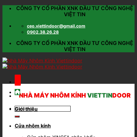
Skip
CÔNG TY CỔ PHẦN XNK ĐẦU TƯ CÔNG NGHỆ
to
VIỆT TIN
content
ceo.viettindoor@gmail.com
0902.38.26.28
CÔNG TY CỔ PHẦN XNK ĐẦU TƯ CÔNG NGHỆ
VIỆT TIN
NHÀ MÁY NHÔM KÍNH
VIETTIN
DOOR
Giới thiệu
Cửa nhôm kính