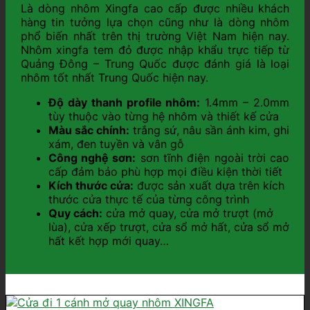
Là dòng nhôm Xingfa cao cấp được nhiều khách
hàng tin tưởng lựa chọn cũng như là dòng nhôm
phổ biến nhất trên thị trường Việt Nam hiện nay.
Nhôm xingfa tem đỏ được nhập khẩu trực tiếp từ
Quảng Đông – Trung Quốc được đánh giá là loại
nhôm tốt nhất Trung Quốc hiện nay.
Độ dày thanh profile nhôm:
1.4mm – 2.0mm
tùy thuộc vào từng hệ nhôm và thiết kế cửa
Màu sắc chính:
trắng sứ, nâu sần ánh kim, ghi
xám, đen tuyền và vân gỗ
Công nghệ sơn:
sơn tĩnh điện ngoài trời cao
cấp đảm bảo phù hợp mọi điều kiện thời tiết
Kích thước cửa:
được sản xuất dựa trên kích
thước cửa thực tế của từng công trình
Quy cách:
cửa mở quay, cửa mở trượt (mở
lùa), cửa xếp trượt, cửa sổ mở hất, cửa sổ mở
hất kết hợp mới quay…