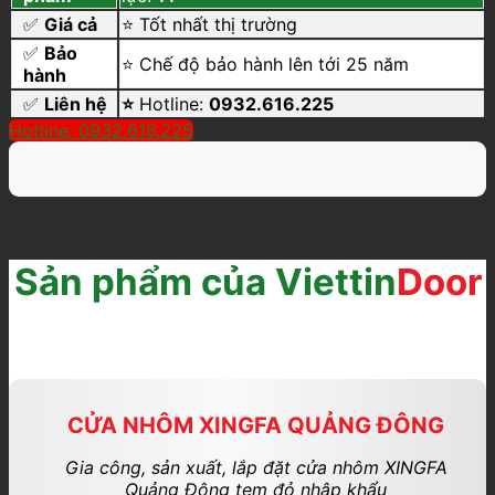
✅
Giá cả
⭐ Tốt nhất thị trường
✅
Bảo
⭐ Chế độ bảo hành lên tới 25 năm
hành
✅
Liên hệ
⭐
Hotline:
0932.616.225
Hotline: 0932.616.225
Sản phẩm của Viettin
Door
CỬA NHÔM XINGFA QUẢNG ĐÔNG
Gia công, sản xuất, lắp đặt cửa nhôm XINGFA
Quảng Đông tem đỏ nhập khẩu