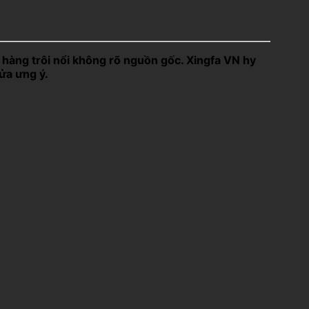
 hàng trôi nổi không rõ nguồn gốc. Xingfa VN hy
ửa ưng ý.