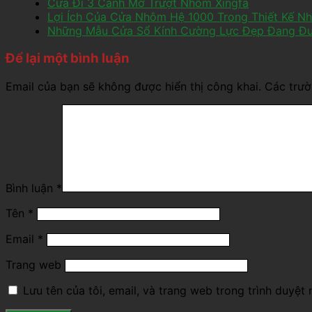
Cửa Đi 3 Cánh Mở Trượt Nhôm Xingfa
Lợi Ích Của Cửa Nhôm Hệ 1000 Trong Thiết Kế Nh
Những Mẫu Cửa Sổ Kính Cường Lực Đẹp Đang Đ
Để lại một bình luận
Email của bạn sẽ không được hiển thị công khai.
Các trư
Bình luận
*
Tên
*
Email
*
Trang web
Lưu tên của tôi, email, và trang web trong trình duyệt n