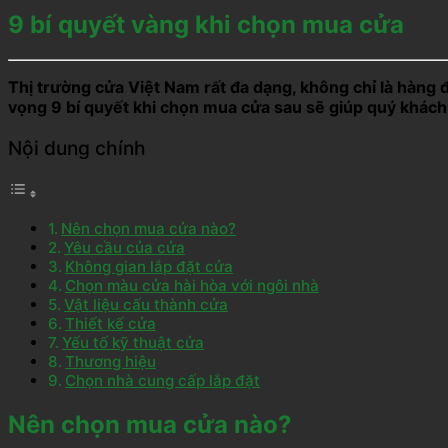
9 bí quyết vàng khi chọn mua cửa
Thị trường cửa Việt Nam rất đa dạng, không chỉ là hàng 
vọng 9 bí quyết khi chọn mua cửa sau sẽ giúp quý khách 
Nội dung chính
Nên chọn mua cửa nào?
Yêu cầu của cửa
Không gian lắp đặt cửa
Chọn màu cửa hài hòa với ngôi nhà
Vật liệu cấu thành cửa
Thiết kế cửa
Yếu tố kỹ thuật cửa
Thương hiệu
Chọn nhà cung cấp lắp đặt
Nên chọn mua cửa nào?