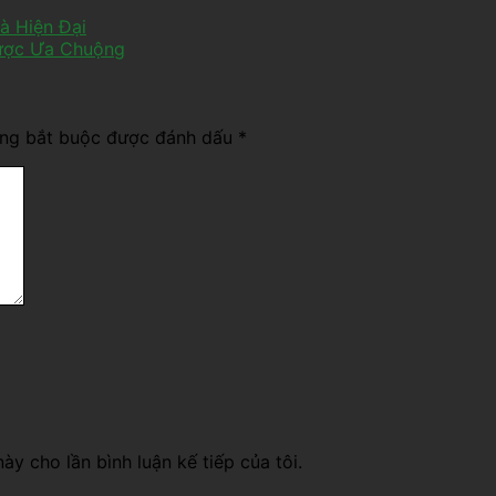
à Hiện Đại
ược Ưa Chuộng
ờng bắt buộc được đánh dấu
*
ày cho lần bình luận kế tiếp của tôi.