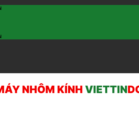
N
N
MÁY NHÔM KÍNH
VIETTIN
D