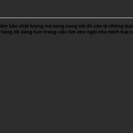
đảm bảo chất lượng mà song song với đó còn là những loại
hàng dễ dàng hơn trong việc tìm cho ngôi nhà mình loại c