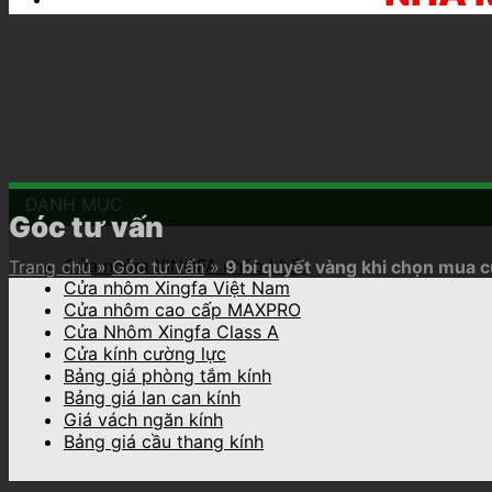
DANH MỤC
Góc tư vấn
Cửa nhôm XINGFA nhập khẩu
Trang chủ
»
Góc tư vấn
»
9 bí quyết vàng khi chọn mua 
Cửa nhôm Xingfa Việt Nam
Cửa nhôm cao cấp MAXPRO
Cửa Nhôm Xingfa Class A
Cửa kính cường lực
Bảng giá phòng tắm kính
Bảng giá lan can kính
Giá vách ngăn kính
Bảng giá cầu thang kính