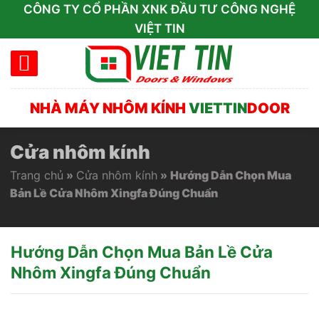
Skip
CÔNG TY CỔ PHẦN XNK ĐẦU TƯ CÔNG NGHỆ
to
VIỆT TIN
content
NHÀ MÁY NHÔM KÍNH
VIETTIN
DOOR
Cửa nhôm kính
Trang chủ
»
Cửa nhôm kính
»
Hướng Dẫn Chọn Mua
Bản Lề Cửa Nhôm Xingfa Đúng Chuẩn
Hướng Dẫn Chọn Mua Bản Lề Cửa
Nhôm Xingfa Đúng Chuẩn