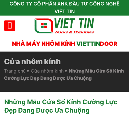
Skip
CÔNG TY CỔ PHẦN XNK ĐẦU TƯ CÔNG NGHỆ
to
VIỆT TIN
content
NHÀ MÁY NHÔM KÍNH
VIETTIN
DOOR
Cửa nhôm kính
Trang chủ
»
Cửa nhôm kính
»
Những Mẫu Cửa Sổ Kính
Cường Lực Đẹp Đang Được Ưa Chuộng
Những Mẫu Cửa Sổ Kính Cường Lực
Đẹp Đang Được Ưa Chuộng