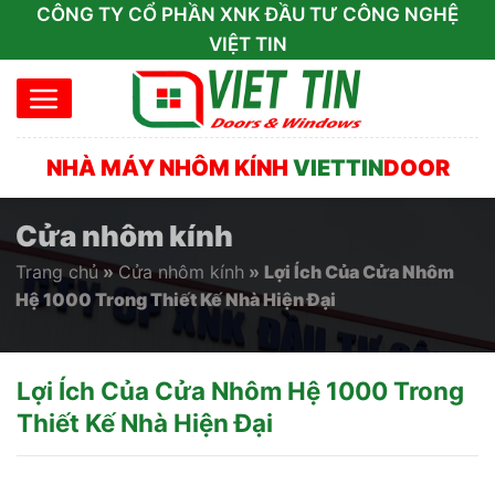
Skip
CÔNG TY CỔ PHẦN XNK ĐẦU TƯ CÔNG NGHỆ
to
VIỆT TIN
content
NHÀ MÁY NHÔM KÍNH
VIETTIN
DOOR
Cửa nhôm kính
Trang chủ
»
Cửa nhôm kính
»
Lợi Ích Của Cửa Nhôm
Hệ 1000 Trong Thiết Kế Nhà Hiện Đại
Lợi Ích Của Cửa Nhôm Hệ 1000 Trong
Thiết Kế Nhà Hiện Đại