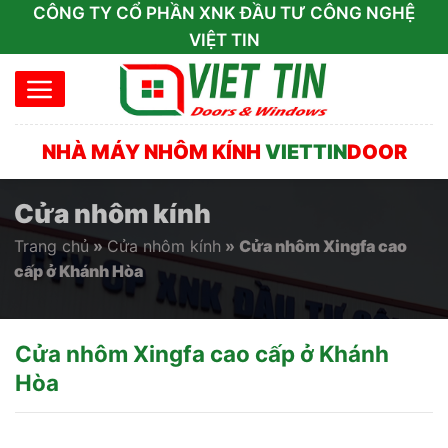
Skip
CÔNG TY CỔ PHẦN XNK ĐẦU TƯ CÔNG NGHỆ
to
VIỆT TIN
content
NHÀ MÁY NHÔM KÍNH
VIETTIN
DOOR
Cửa nhôm kính
Trang chủ
»
Cửa nhôm kính
»
Cửa nhôm Xingfa cao
cấp ở Khánh Hòa
Cửa nhôm Xingfa cao cấp ở Khánh
Hòa