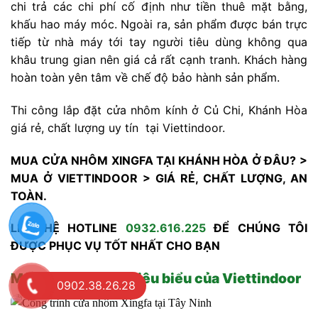
chi trả các chi phí cố định như tiền thuê mặt bằng,
khấu hao máy móc. Ngoài ra, sản phẩm được bán trực
tiếp từ nhà máy tới tay người tiêu dùng không qua
khâu trung gian nên giá cả rất cạnh tranh. Khách hàng
hoàn toàn yên tâm về chế độ bảo hành sản phẩm.
Thi công lắp đặt cửa nhôm kính ở Củ Chi, Khánh Hòa
giá rẻ, chất lượng uy tín tại Viettindoor.
MUA CỬA NHÔM XINGFA TẠI KHÁNH HÒA Ở ĐÂU? >
MUA Ở VIETTINDOOR > GIÁ RẺ, CHẤT LƯỢNG, AN
TOÀN.
LIÊN HỆ HOTLINE
0932.616.225
ĐỂ CHÚNG TÔI
ĐƯỢC PHỤC VỤ TỐT NHẤT CHO BẠN
Một số công trình tiêu biểu của Viettindoor
0902.38.26.28