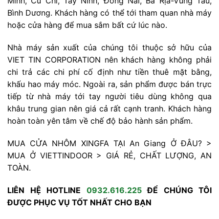
Minh, Củ Chi, Tây Ninh, Đồng Nai, Bà Rịa-Vũng Tàu,
Bình Dương. Khách hàng có thể tới tham quan nhà máy
hoặc cửa hàng để mua sắm bất cứ lúc nào.
Nhà máy sản xuất của chúng tôi thuộc sở hữu của
VIET TIN CORPORATION nên khách hàng không phải
chi trả các chi phí cố định như tiền thuê mặt bằng,
khấu hao máy móc. Ngoài ra, sản phẩm được bán trực
tiếp từ nhà máy tới tay người tiêu dùng không qua
khâu trung gian nên giá cả rất cạnh tranh. Khách hàng
hoàn toàn yên tâm về chế độ bảo hành sản phẩm.
MUA CỬA NHÔM XINGFA TẠI An Giang Ở ĐÂU? >
MUA Ở VIETTINDOOR > GIÁ RẺ, CHẤT LƯỢNG, AN
TOÀN.
LIÊN HỆ HOTLINE
0932.616.225
ĐỂ CHÚNG TÔI
ĐƯỢC PHỤC VỤ TỐT NHẤT CHO BẠN