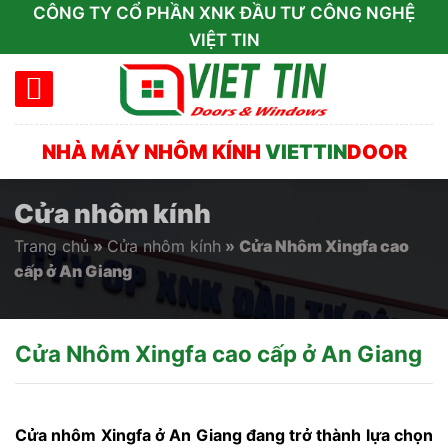
Skip
CÔNG TY CỔ PHẦN XNK ĐẦU TƯ CÔNG NGHỆ
to
VIỆT TIN
content
NHÀ MÁY NHÔM KÍNH
VIETTIN
DOOR
Cửa nhôm kính
Trang chủ
»
Cửa nhôm kính
»
Cửa Nhôm Xingfa cao
cấp ở An Giang
Cửa Nhôm Xingfa cao cấp ở An Giang
Cửa nhôm Xingfa ở An Giang đang trở thành lựa chọn