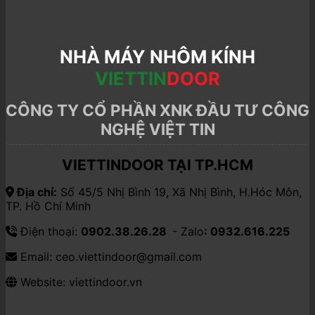
NHÀ MÁY NHÔM KÍNH
VIETTIN
DOOR
CÔNG TY CỔ PHẦN XNK ĐẦU TƯ CÔNG
NGHỆ VIỆT TIN
VIETTINDOOR TẠI TP.HCM
Địa chỉ:
Số 45/5 Nhị Bình 19, Xã Nhị Bình, H.Hóc Môn,
TP. Hồ Chí Minh
Điện thoại:
0902.38.26.28
- Zalo
: 0932.616.225
Email: ceo.viettindoor@gmail.com
Website: viettindoor.vn