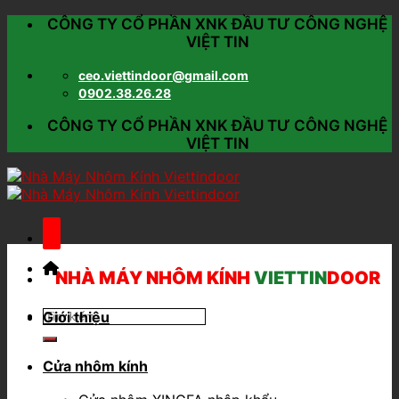
Skip
CÔNG TY CỔ PHẦN XNK ĐẦU TƯ CÔNG NGHỆ
to
VIỆT TIN
content
ceo.viettindoor@gmail.com
0902.38.26.28
CÔNG TY CỔ PHẦN XNK ĐẦU TƯ CÔNG NGHỆ
VIỆT TIN
NHÀ MÁY NHÔM KÍNH
VIETTIN
DOOR
Giới thiệu
Cửa nhôm kính