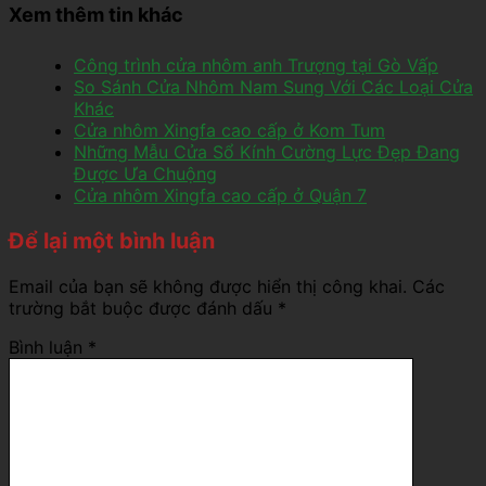
Xem thêm tin khác
Công trình cửa nhôm anh Trượng tại Gò Vấp
So Sánh Cửa Nhôm Nam Sung Với Các Loại Cửa
Khác
Cửa nhôm Xingfa cao cấp ở Kom Tum
Những Mẫu Cửa Sổ Kính Cường Lực Đẹp Đang
Được Ưa Chuộng
Cửa nhôm Xingfa cao cấp ở Quận 7
Để lại một bình luận
Email của bạn sẽ không được hiển thị công khai.
Các
trường bắt buộc được đánh dấu
*
Bình luận
*