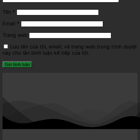
Tên
*
Email
*
Trang web
Lưu tên của tôi, email, và trang web trong trình duyệt
này cho lần bình luận kế tiếp của tôi.