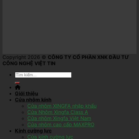
Copyright 2026 ©
CÔNG TY CỔ PHẦN XNK ĐẦU TƯ
CÔNG NGHỆ VIỆT TIN
Giới thiệu
Cửa nhôm kính
Cửa nhôm XINGFA nhập khẩu
Cửa Nhôm Xingfa Class A
Cửa nhôm Xingfa Việt Nam
Cửa nhôm cao cấp MAXPRO
Kính cường lực
Cửa kính cường lực