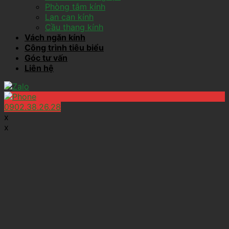
Phòng tắm kính
Lan can kính
Cầu thang kính
Vách ngăn kính
Công trình tiêu biểu
Góc tư vấn
Liên hệ
0902.38.26.28
x
x