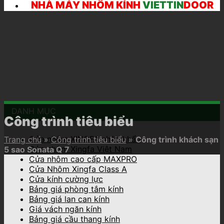
NHÀ MÁY NHÔM KÍNH
VIETTIN
DOOR
DANH MỤC
Công trình tiêu biểu
Cửa nhôm XINGFA nhập khẩu
Trang chủ
»
Công trình tiêu biểu
»
Công trình khách sạn
Cửa nhôm Xingfa Việt Nam
5 sao Sonata Q 7
Cửa nhôm cao cấp MAXPRO
Cửa Nhôm Xingfa Class A
Cửa kính cường lực
Bảng giá phòng tắm kính
Bảng giá lan can kính
Giá vách ngăn kính
Bảng giá cầu thang kính